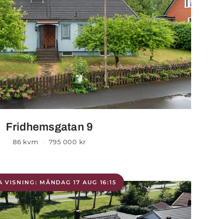
Fridhemsgatan 9
86 kvm
795 000 kr
 VISNING: MÅNDAG 17 AUG 16:15